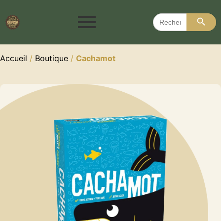
Search 
Search
for:
Accueil
/
Boutique
/
Cachamot