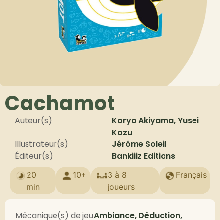
Cachamot
Auteur(s)
Koryo Akiyama, Yusei
Kozu
Illustrateur(s)
Jérôme Soleil
Éditeur(s)
Bankiiiz Editions
20
10+
3 à 8
Français
min
joueurs
Mécanique(s) de jeu
Ambiance, Déduction,