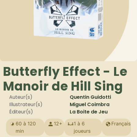
Butterfly Effect - Le
Manoir de Hill Sing
Auteur(s)
Quentin Guidotti
Illustrateur(s)
Miguel Coimbra
Éditeur(s)
La Boite de Jeu
60 à 120
12+
1 à 6
Français
min
joueurs