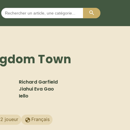
Search Button
Search
for:
ngdom Town
Richard Garfield
Jiahui Eva Gao
Iello
2 joueur
Français