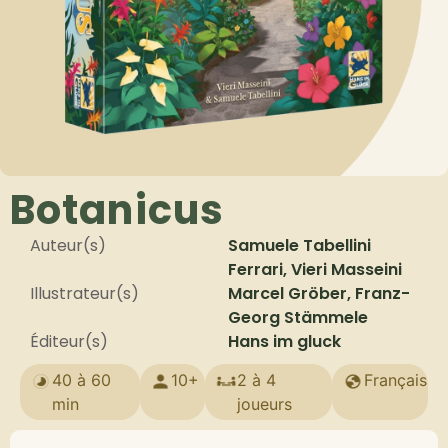
Botanicus
Auteur(s)
Samuele Tabellini
Ferrari, Vieri Masseini
Illustrateur(s)
Marcel Gröber, Franz-
Georg Stämmele
Éditeur(s)
Hans im gluck
40 à 60
10+
2 à 4
Français
min
joueurs