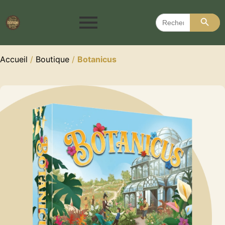
Search 
Search
for:
Accueil
/
Boutique
/
Botanicus