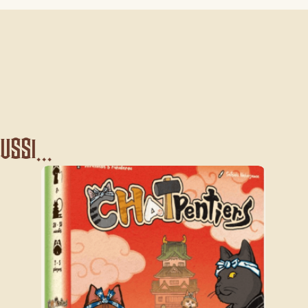
ssi...