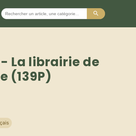
Search Button
Search
for:
 La librairie de
e (139P)
çais