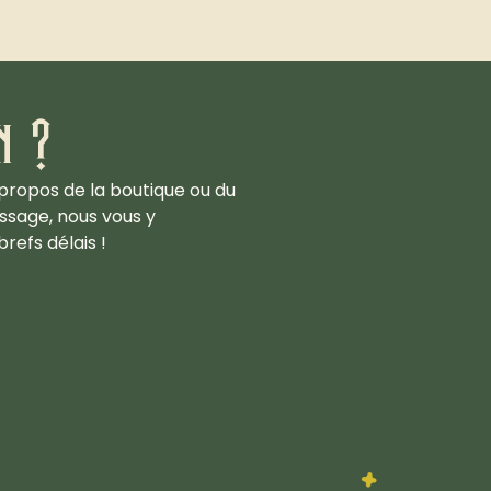
n ?
propos de la boutique ou du
ssage, nous vous y
refs délais !