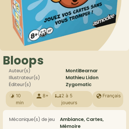
Bloops
Auteur(s)
MontiBearnar
Illustrateur(s)
Mathieu Lidon
Éditeur(s)
Zygomatic
10
8+
2 à 5
Français
min
joueurs
Mécanique(s) de jeu
Ambiance, Cartes,
Mémoire