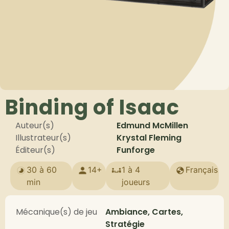
Binding of Isaac
Auteur(s)
Edmund McMillen
Illustrateur(s)
Krystal Fleming
Éditeur(s)
Funforge
30 à 60
14+
1 à 4
Français
min
joueurs
Mécanique(s) de jeu
Ambiance, Cartes,
Stratégie