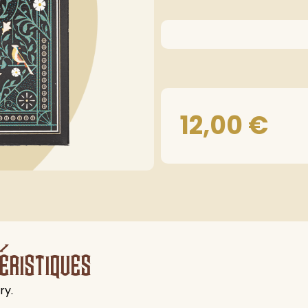
12,00
€
éristiques
ry.