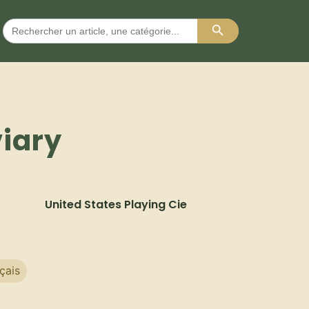
Search Button
Search
for:
viary
United States Playing Cie
çais