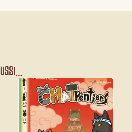
ssi...