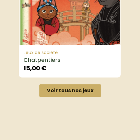
Jeux de société
Chatpentiers
15,00
€
Voir tous nos jeux