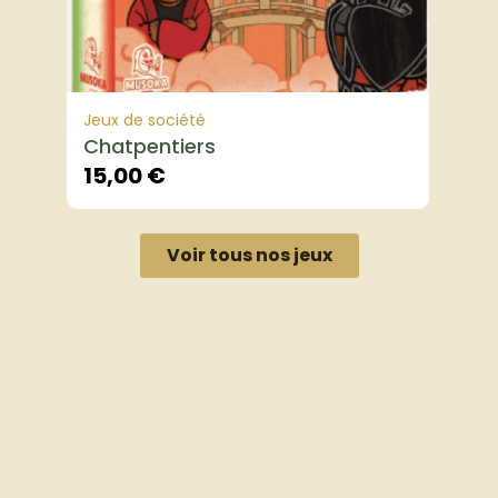
Jeux de société
Chatpentiers
15,00
€
Voir tous nos jeux