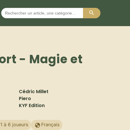
Search Button
Search
for:
ort - Magie et
Cédric Millet
Piero
KYF Edition
1 à 6 joueurs
Français