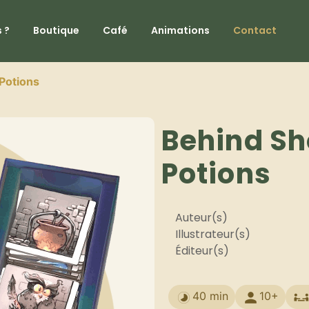
 ?
Boutique
Café
Animations
Contact
 Potions
Behind Sh
Potions
Auteur(s)
Illustrateur(s)
Éditeur(s)
40 min
10+