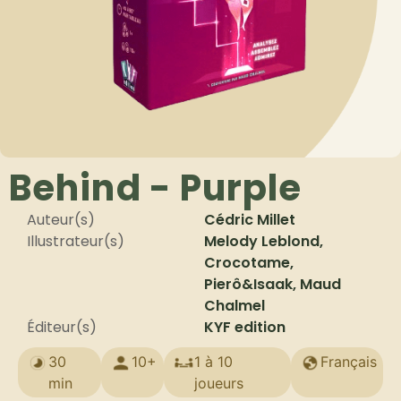
Behind - Purple
Auteur(s)
Cédric Millet
Illustrateur(s)
Melody Leblond,
Crocotame,
Pierô&Isaak, Maud
Chalmel
Éditeur(s)
KYF edition
30
10+
1 à 10
Français
min
joueurs