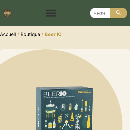
Search 
Search
for:
Accueil
/
Boutique
/
Beer IQ