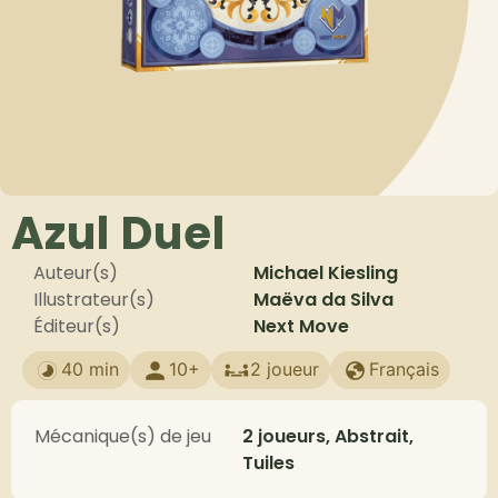
Azul Duel
Auteur(s)
Michael Kiesling
Illustrateur(s)
Maëva da Silva
Éditeur(s)
Next Move
40 min
10+
2 joueur
Français
Mécanique(s) de jeu
2 joueurs, Abstrait,
Tuiles