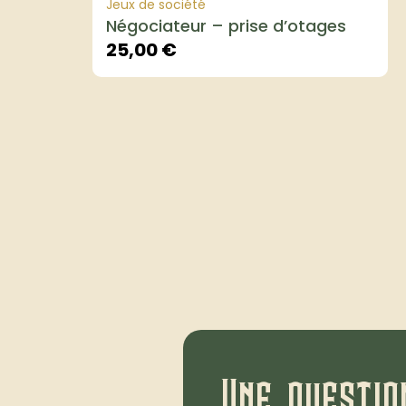
Jeux de société
Négociateur – prise d’otages
25,00
€
Une questio