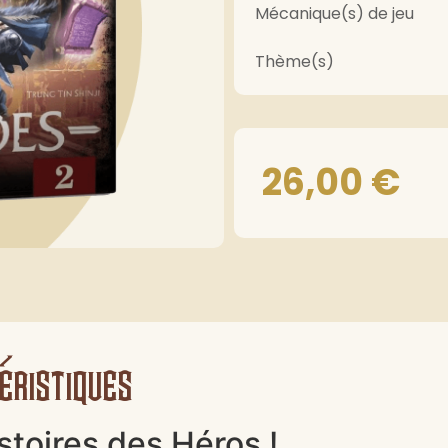
Mécanique(s) de jeu
Thème(s)
26,00
€
éristiques
stoires des Héros !