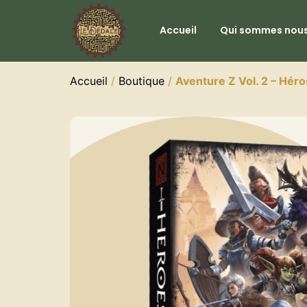
Accueil
Qui sommes nous
Accueil
/
Boutique
/
Aventure Z Vol. 2 – Héro