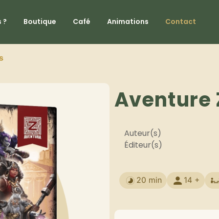
 ?
Boutique
Café
Animations
Contact
s
Aventure Z
Auteur(s)
Éditeur(s)
20 min
14 +