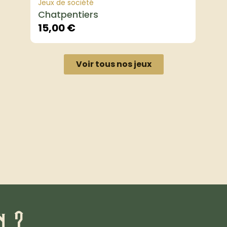
Jeux de société
Chatpentiers
15,00
€
Voir tous nos jeux
n ?