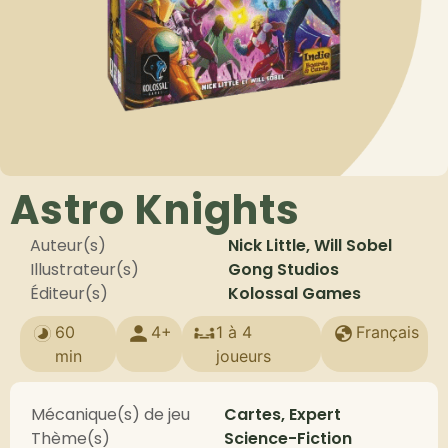
Astro Knights
Auteur(s)
Nick Little, Will Sobel
Illustrateur(s)
Gong Studios
Éditeur(s)
Kolossal Games
60
4+
1 à 4
Français
min
joueurs
Mécanique(s) de jeu
Cartes, Expert
Thème(s)
Science-Fiction