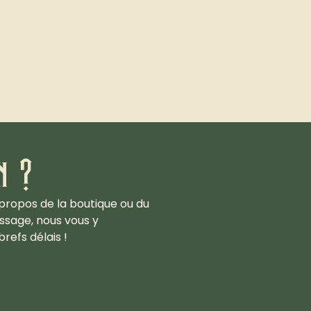
n ?
propos de la boutique ou du
ssage, nous vous y
refs délais !