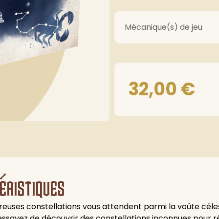
Mécanique(s) de jeu
32,00
€
éristiques
euses constellations vous attendent parmi la voûte céles
essayez de découvrir des constellations inconnues pour ré