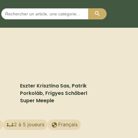
Search Button
Search
for:
Eszter Krisztina Sas, Patrik
Porkoláb, Frigyes Schőberl
Super Meeple
2 à 5 joueurs
Français