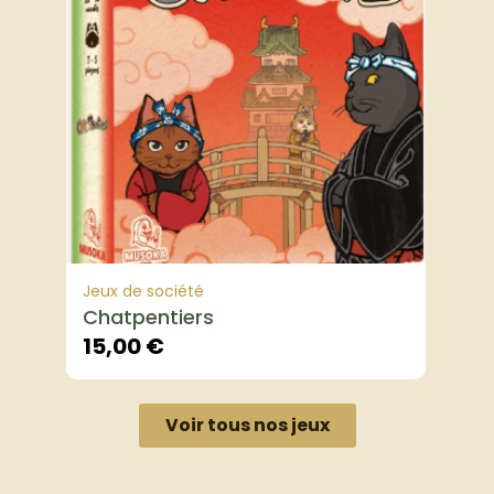
Jeux de société
Chatpentiers
15,00
€
Voir tous nos jeux