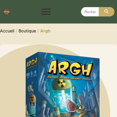
Search 
Search
for:
Accueil
/
Boutique
/
Argh