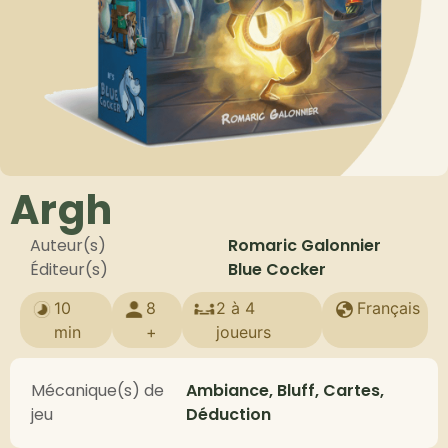
Argh
Auteur(s)
Romaric Galonnier
Éditeur(s)
Blue Cocker
10
8
2 à 4
Français
min
+
joueurs
Mécanique(s) de
Ambiance, Bluff, Cartes,
jeu
Déduction