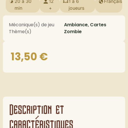
20 à 30
12
1 à 6
Français
min
+
joueurs
Mécanique(s) de jeu
Ambiance, Cartes
Thème(s)
Zombie
13,50
€
Description et
caractéristiques