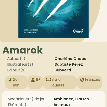
Amarok
Auteur(s)
Charlène Chaps
Illustrateur(s)
Baptiste Perez
Éditeur(s)
Subverti
20
8+
3 à 6
Français
min
joueurs
Mécanique(s) de jeu
Ambiance, Cartes
Thème(s)
Animaux