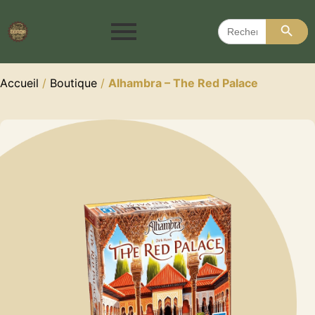
Search 
Search
for:
Accueil
/
Boutique
/
Alhambra – The Red Palace