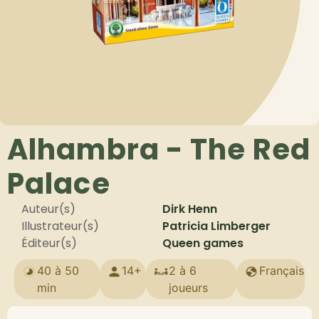
Alhambra - The Red
Palace
Auteur(s)
Dirk Henn
Illustrateur(s)
Patricia Limberger
Éditeur(s)
Queen games
40 à 50
14+
2 à 6
Français
min
joueurs