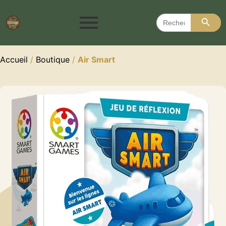
Search 
Search
for:
Accueil
/
Boutique
/
Air Smart