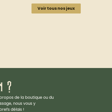
Voir tous nos jeux
n ?
propos de la boutique ou du
ssage, nous vous y
refs délais !