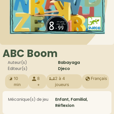
ABC Boom
Auteur(s)
Babayaga
Éditeur(s)
Djeco
10
8
2 à 4
Français
min
+
joueurs
Mécanique(s) de jeu
Enfant, Familial,
Réflexion