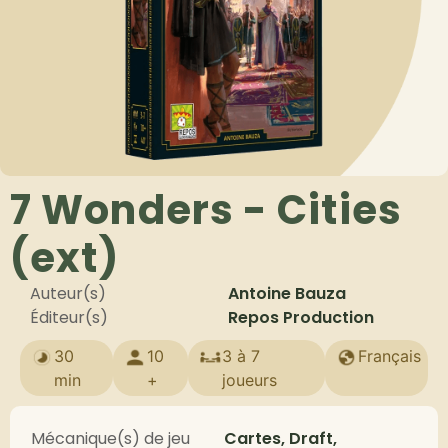
7 Wonders - Cities
(ext)
Auteur(s)
Antoine Bauza
Éditeur(s)
Repos Production
30
10
3 à 7
Français
min
+
joueurs
Mécanique(s) de jeu
Cartes, Draft,