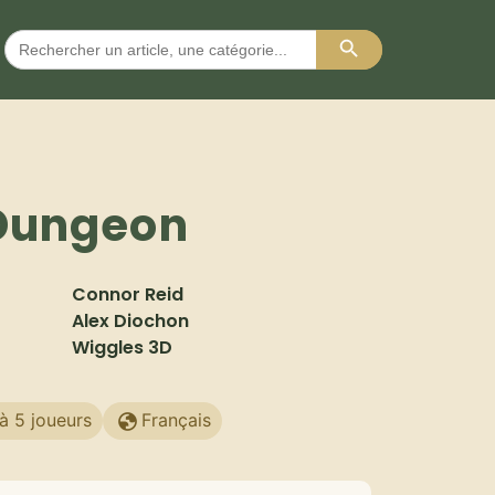
Search Button
Search
for:
 Dungeon
Connor Reid
Alex Diochon
Wiggles 3D
à 5 joueurs
Français