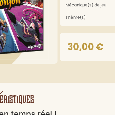
Mécanique(s) de jeu
Thème(s)
30,00
€
éristiques
en temps réel !