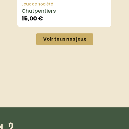
Jeux de société
Chatpentiers
15,00
€
Voir tous nos jeux
n ?