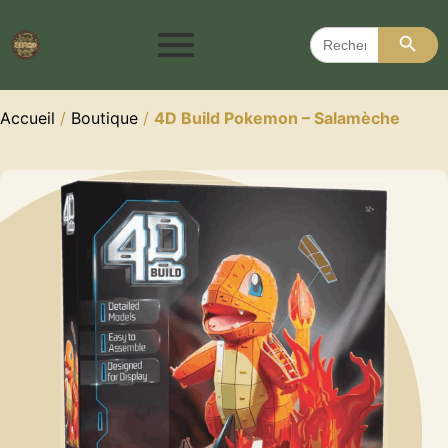
Search 
Search
for:
Accueil
/
Boutique
/
4D Build Pokemon – Salamèche