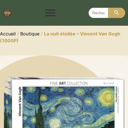
Search 
Search
for:
Accueil
/
Boutique
/
La nuit étoilée – Vincent Van Gogh
(1000P)