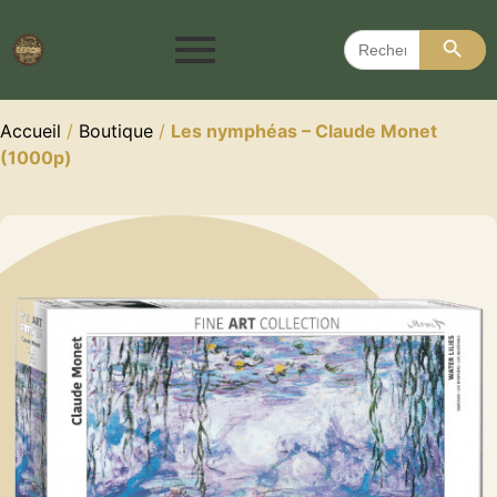
Search 
Search
for:
Accueil
/
Boutique
/
Les nymphéas – Claude Monet
(1000p)